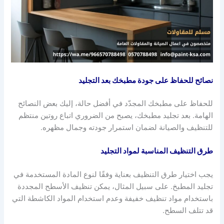
نصائح للحفاظ على جودة مطبخك بعد التجليد
للحفاظ على مطبخك المجدّد في أفضل حالة، إليك بعض النصائح
الهامة. بعد تجليد مطبخك، يصبح من الضروري اتباع روتين منتظم
للتنظيف والصيانة لضمان استمرار جودته وجمال مظهره.
طرق التنظيف المناسبة لمواد التجليد
يجب اختيار طرق التنظيف بعناية وفقًا لنوع المادة المستخدمة في
تجليد المطبخ. على سبيل المثال، يمكن تنظيف الأسطح المجددة
باستخدام مواد تنظيف خفيفة وعدم استخدام المواد الكاشطة التي
قد تتلف السطح.