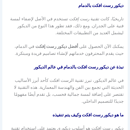
ديكور رست افكت بالدمام
تاريخيًا، كانت تقنية
رست إفكت
تستخدم في الأصل لإضفاء لمسة
فنية على الجدران. ومع ذلك، فقد تطور هذا النوع من الديكور
ليشمل العديد من التطبيقات المختلفة.
يمكنك الآن الحصول على
أفضل ديكور رست إفكت
في الدمام،
حيث يقدم المحترفون خدماتهم لإنشاء تصاميم فريدة ومبتكرة.
نبذة عن ديكور رست افكت بالدمام في عالم الديكور
في عالم الديكور، تبرز تقنية الرست افكت كأحد أبرز الأساليب
الحديثة التي تجمع بين الفن والهندسة المعمارية. هذه التقنية لا
تقتصر على إضافة لمسة جمالية فحسب، بل تقدم أيضًا مفهومًا
جديدًا للتصميم الداخلي.
ما هو ديكور رست افكت وكيف يتم تنفيذه
ديكور رست افكت هو أسلوب ديكوري يعتمد على استخدام تقنية