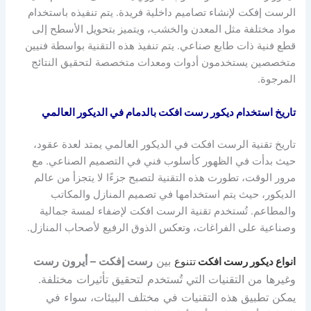
الرست إفكت لإنشاء تصاميم داخلية فريدة. يتم تنفيذه باستخدام
مواد مختلفة مثل المعدن والخشب، ويتميز بتحويل الأسطح إلى
قطع فنية ذات طابع صناعي. يتم تنفيذ هذه التقنية بواسطة فنيين
متخصصين يستخدمون أدوات ومعدات متخصصة لتحقيق النتائج
المرجوة.
تاريخ استخدام ديكور رست افكت بالدمام في الديكور العالمي
تاريخ تقنية الرست افكت في الديكور العالمي يمتد لعدة عقود،
حيث بدأت في الظهور كأسلوب فني في التصميم الصناعي. مع
مرور الوقت، تطورت هذه التقنية لتصبح جزءًا لا يتجزأ من عالم
الديكور، حيث يتم استخدامها في تصميم المنازل والمكاتب
والمطاعم. تُستخدم تقنية الرست افكت لإضفاء لمسة جمالية
وصناعية على الفراغات، وتعكس الذوق الرفيع لأصحاب المنازل.
بين
رست إفكت – أيرون رست
انواع ديكور رست افكت
تتنوع
وغيرها من التقنيات التي تُستخدم لتحقيق تأثيرات مختلفة.
يمكن تطبيق هذه التقنيات في مختلف البيئات، سواء في