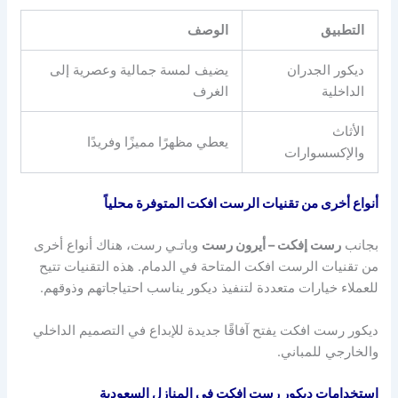
التطبيق
الوصف
ديكور الجدران
يضيف لمسة جمالية وعصرية إلى
الداخلية
الغرف
الأثاث
يعطي مظهرًا مميزًا وفريدًا
والإكسسوارات
أنواع أخرى من تقنيات الرست افكت المتوفرة محلياً
بجانب
رست إفكت – أيرون رست
وباتـي رست، هناك أنواع أخرى
من تقنيات الرست افكت المتاحة في الدمام. هذه التقنيات تتيح
للعملاء خيارات متعددة لتنفيذ ديكور يناسب احتياجاتهم وذوقهم.
ديكور رست افكت يفتح آفاقًا جديدة للإبداع في التصميم الداخلي
والخارجي للمباني.
استخدامات ديكور رست افكت في المنازل السعودية