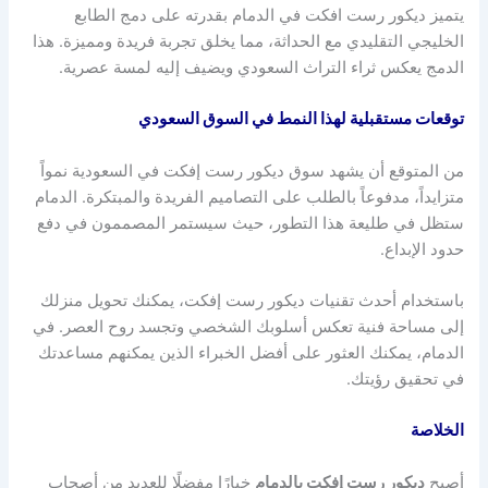
يتميز ديكور رست افكت في الدمام بقدرته على دمج الطابع
الخليجي التقليدي مع الحداثة، مما يخلق تجربة فريدة ومميزة. هذا
الدمج يعكس ثراء التراث السعودي ويضيف إليه لمسة عصرية.
توقعات مستقبلية لهذا النمط في السوق السعودي
من المتوقع أن يشهد سوق ديكور رست إفكت في السعودية نمواً
متزايداً، مدفوعاً بالطلب على التصاميم الفريدة والمبتكرة. الدمام
ستظل في طليعة هذا التطور، حيث سيستمر المصممون في دفع
حدود الإبداع.
باستخدام أحدث تقنيات ديكور رست إفكت، يمكنك تحويل منزلك
إلى مساحة فنية تعكس أسلوبك الشخصي وتجسد روح العصر. في
الدمام، يمكنك العثور على أفضل الخبراء الذين يمكنهم مساعدتك
في تحقيق رؤيتك.
الخلاصة
أصبح
ديكور رست إفكت بالدمام
خيارًا مفضلًا للعديد من أصحاب